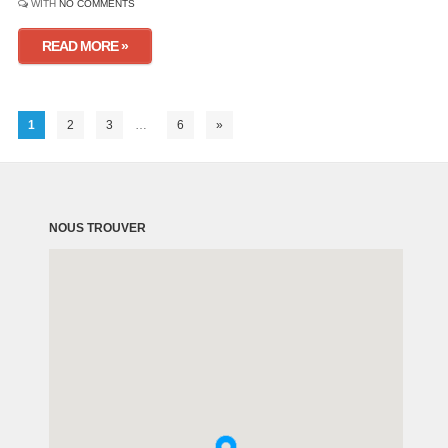
WITH
NO COMMENTS
READ MORE »
1
2
3
…
6
»
NOUS TROUVER