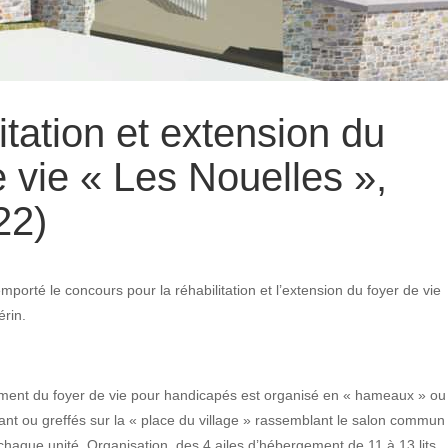
itation et extension du
e vie « Les Nouelles »,
22)
mporté le concours pour la réhabilitation et l’extension du foyer de vie
érin.
ment du foyer de vie pour handicapés est organisé en « hameaux » ou
nt ou greffés sur la « place du village » rassemblant le salon commun 
chaque unité. Organisation des 4 ailes d’hébergement de 11 à 13 lits