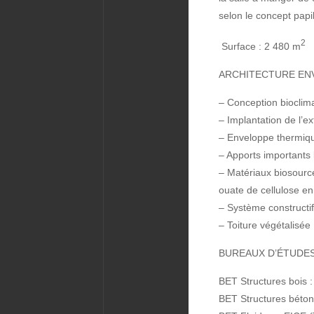
selon le concept papil
2
Surface : 2 480 m
ARCHITECTURE EN
– Conception bioclim
– Implantation de l’ex
– Enveloppe thermiqu
– Apports importants 
– Matériaux biosourcé
ouate de cellulose en 
– Système constructif 
– Toiture végétalisée
BUREAUX D’ÉTUDE
BET Structures bois 
BET Structures béton