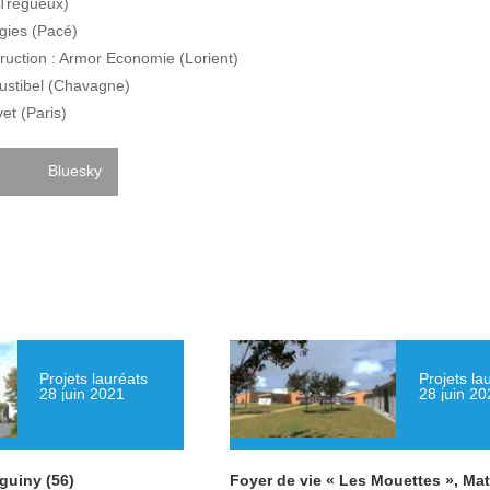
(Trégueux)
ies (Pacé)
ruction : Armor Economie (Lorient)
ustibel (Chavagne)
vet (Paris)
Bluesky
Projets lauréats
Projets la
28 juin 2021
28 juin 20
guiny (56)
Foyer de vie « Les Mouettes », Ma