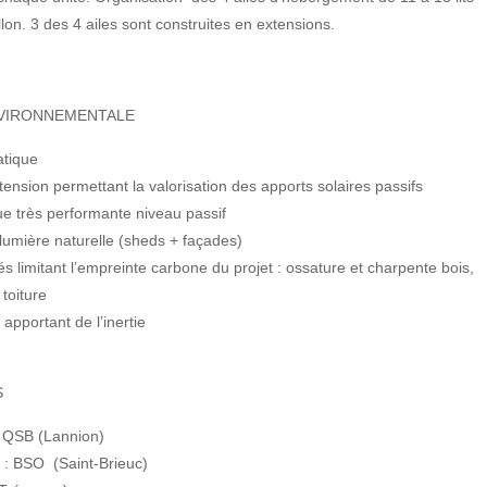
lon. 3 des 4 ailes sont construites en extensions.
VIRONNEMENTALE
atique
tension permettant la valorisation des apports solaires passifs
e très performante niveau passif
lumière naturelle (sheds + façades)
s limitant l’empreinte carbone du projet : ossature et charpente bois,
toiture
apportant de l’inertie
S
: QSB (Lannion)
 : BSO (Saint-Brieuc)