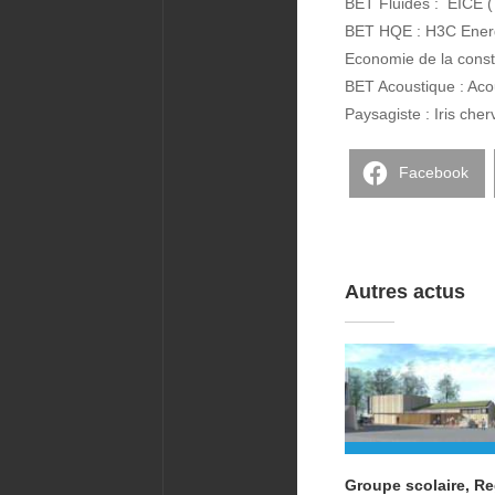
BET Fluides : EICE 
BET HQE : H3C Energ
Economie de la const
BET Acoustique : Aco
Paysagiste : Iris cher
Facebook
Autres actus
Groupe scolaire, Re