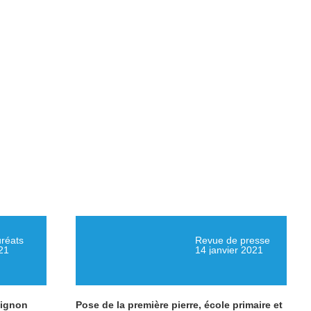
uréats
Revue de presse
21
14 janvier 2021
tignon
Pose de la première pierre, école primaire et