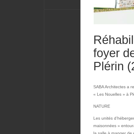
Réhabil
foyer d
Plérin (
SABA Architectes a re
« Les Nouelles » à Pl
NATURE
Les unités d’héberge
maisonnées » entoura
la salle à manger de 