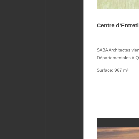
Centre d’Entret
SABA Architectes vien
Départementales à Q
Surface: 967 m²