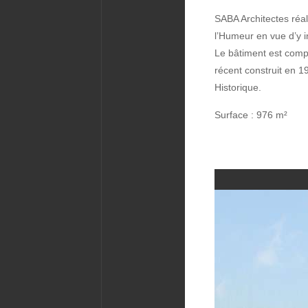
SABA Architectes réal
l’Humeur en vue d’y i
Le bâtiment est comp
récent construit en 1
Historique.
Surface : 976 m²