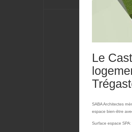
Le Cast
logemen
Trégast
SABA Architectes mèn
espace bien-être ave
Surface espace SPA: