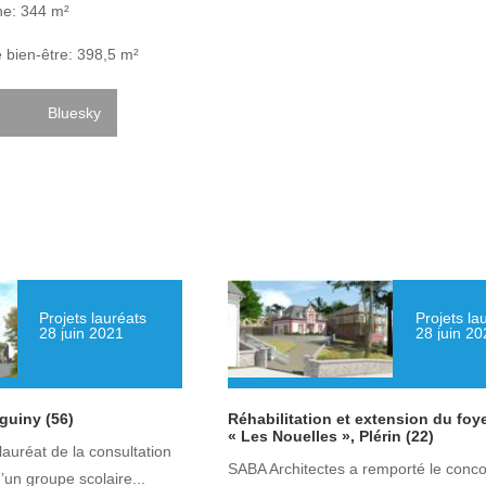
ne: 344 m²
 bien-être: 398,5 m²
Bluesky
Projets lauréats
Projets la
28 juin 2021
28 juin 20
guiny (56)
Réhabilitation et extension du foye
« Les Nouelles », Plérin (22)
lauréat de la consultation
SABA Architectes a remporté le conc
’un groupe scolaire...