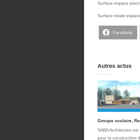
Surface espace pisci
Surface totale espace
Facebook
Autres actus
Groupe scolaire, Re
SABA Architectes est 
pour la construction d